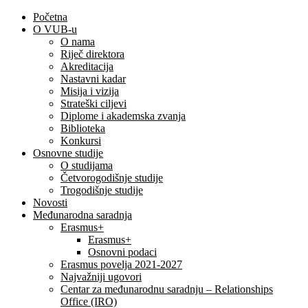
Početna
O VUB-u
O nama
Riječ direktora
Akreditacija
Nastavni kadar
Misija i vizija
Strateški ciljevi
Diplome i akademska zvanja
Biblioteka
Konkursi
Osnovne studije
O studijama
Četvorogodišnje studije
Trogodišnje studije
Novosti
Međunarodna saradnja
Erasmus+
Erasmus+
Osnovni podaci
Erasmus povelja 2021-2027
Najvažniji ugovori
Centar za međunarodnu saradnju – Relationships
Office (IRO)