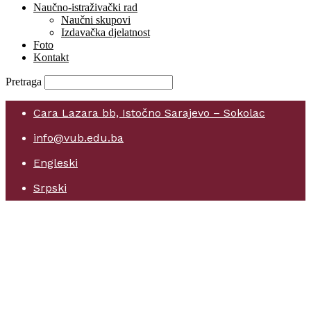
Naučno-istraživački rad
Naučni skupovi
Izdavačka djelatnost
Foto
Kontakt
Pretraga
Cara Lazara bb, Istočno Sarajevo – Sokolac
info@vub.edu.ba
Engleski
Srpski