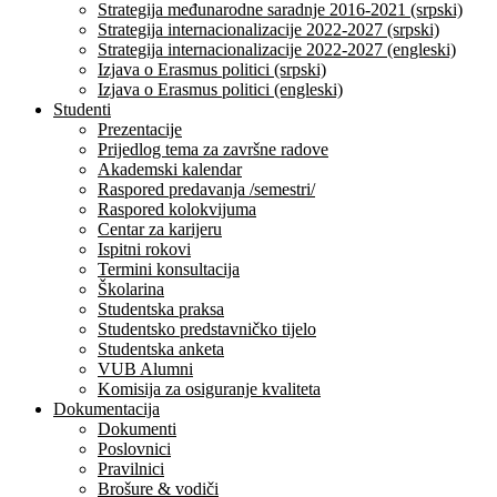
Strategija međunarodne saradnje 2016-2021 (srpski)
Strategija internacionalizacije 2022-2027 (srpski)
Strategija internacionalizacije 2022-2027 (engleski)
Izjava o Erasmus politici (srpski)
Izjava o Erasmus politici (engleski)
Studenti
Prezentacije
Prijedlog tema za završne radove
Akademski kalendar
Raspored predavanja /semestri/
Raspored kolokvijuma
Centar za karijeru
Ispitni rokovi
Termini konsultacija
Školarina
Studentska praksa
Studentsko predstavničko tijelo
Studentska anketa
VUB Alumni
Komisija za osiguranje kvaliteta
Dokumentacija
Dokumenti
Poslovnici
Pravilnici
Brošure & vodiči