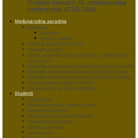
Trebinje domaćin 15. međunarodne
konferencije STED 2026
Međunarodna saradnja
Erasmus+
Erasmus+
Osnovni podaci
Erasmus povelja 2021-2027
Najvažniji ugovori
Centar za međunarodnu saradnju – Relationships
Office (IRO)
Strategija međunarodne saradnje 2016-2021 (srpski)
Strategija internacionalizacije 2022-2027 (srpski)
Strategija internacionalizacije 2022-2027 (engleski)
Izjava o Erasmus politici (srpski)
Izjava o Erasmus politici (engleski)
Studenti
Prezentacije
Prijedlog tema za završne radove
Akademski kalendar
Raspored predavanja /semestri/
Raspored kolokvijuma
Centar za karijeru
Ispitni rokovi
Termini konsultacija