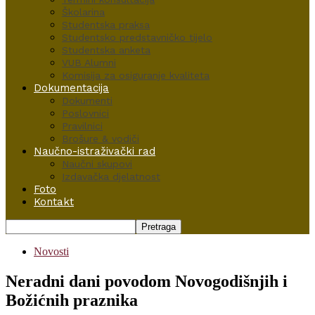
Školarina
Studentska praksa
Studentsko predstavničko tijelo
Studentska anketa
VUB Alumni
Komisija za osiguranje kvaliteta
Dokumentacija
Dokumenti
Poslovnici
Pravilnici
Brošure & vodiči
Naučno-istraživački rad
Naučni skupovi
Izdavačka djelatnost
Foto
Kontakt
Novosti
Neradni dani povodom Novogodišnjih i
Božićnih praznika