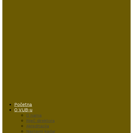
Početna
O VUB-u
O nama
Riječ direktora
Akreditacija
Nastavni kadar