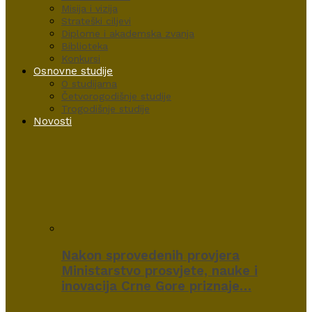
Misija i vizija
Strateški ciljevi
Diplome i akademska zvanja
Biblioteka
Konkursi
Osnovne studije
O studijama
Četvorogodišnje studije
Trogodišnje studije
Novosti
Nakon sprovedenih provjera
Ministarstvo prosvjete, nauke i
inovacija Crne Gore priznaje…