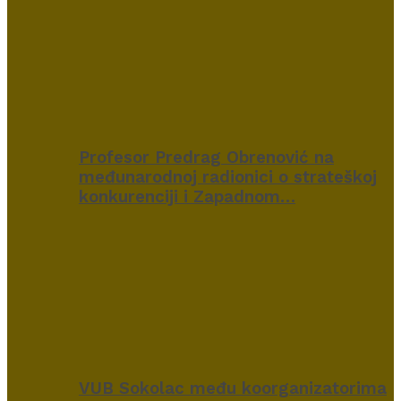
Profesor Predrag Obrenović na
međunarodnoj radionici o strateškoj
konkurenciji i Zapadnom…
VUB Sokolac među koorganizatorima