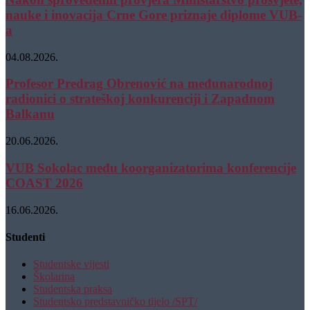
nauke i inovacija Crne Gore priznaje diplome VUB-
a
04.08.2026.
Profesor Predrag Obrenović na međunarodnoj
radionici o strateškoj konkurenciji i Zapadnom
Balkanu
20.06.2026.
VUB Sokolac među koorganizatorima konferencije
COAST 2026
16.06.2026.
Studenti
Studentske vijesti
Školarina
Studentska praksa
Studentsko predstavničko tijelo /SPT/