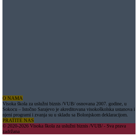
O NAMA
Visoka škola za uslužni biznis /VUB/ osnovana 2007. godine, u
Sokocu – Istočno Sarajevo je akreditovana visokoškolska ustanova i
njeni programi i zvanja su u skladu sa Bolonjskom deklaracijom.
PRATITE NAS
© 2020-2026 Visoka škola za uslužni biznis /VUB/ - Sva prava
zadržana