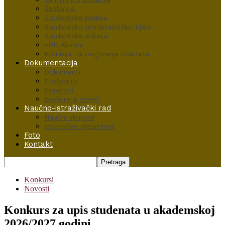
Školarina
Studentska praksa
Studentsko predstavničko tijelo
Studentska anketa
VUB Alumni
Komisija za osiguranje kvaliteta
Dokumentacija
Dokumenti
Poslovnici
Pravilnici
Brošure & vodiči
Naučno-istraživački rad
Naučni skupovi
Izdavačka djelatnost
Foto
Kontakt
Konkursi
Novosti
Konkurs za upis studenata u akademskoj
2026/2027.godini