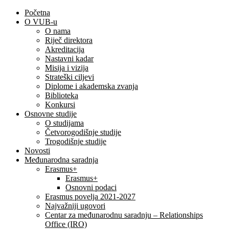
Početna
O VUB-u
O nama
Riječ direktora
Akreditacija
Nastavni kadar
Misija i vizija
Strateški ciljevi
Diplome i akademska zvanja
Biblioteka
Konkursi
Osnovne studije
O studijama
Četvorogodišnje studije
Trogodišnje studije
Novosti
Međunarodna saradnja
Erasmus+
Erasmus+
Osnovni podaci
Erasmus povelja 2021-2027
Najvažniji ugovori
Centar za međunarodnu saradnju – Relationships
Office (IRO)