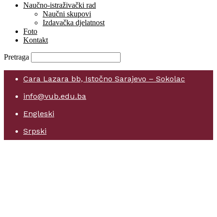
Naučno-istraživački rad
Naučni skupovi
Izdavačka djelatnost
Foto
Kontakt
Pretraga
Cara Lazara bb, Istočno Sarajevo – Sokolac
info@vub.edu.ba
Engleski
Srpski