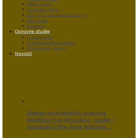
Misija i vizija
Strateški ciljevi
Diplome i akademska zvanja
Biblioteka
Konkursi
Osnovne studije
O studijama
Četvorogodišnje studije
Trogodišnje studije
Novosti
Nakon sprovedenih provjera
Ministarstvo prosvjete, nauke i
inovacija Crne Gore priznaje…