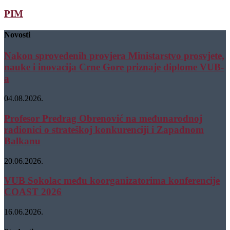
PIM
Novosti
Nakon sprovedenih provjera Ministarstvo prosvjete,
nauke i inovacija Crne Gore priznaje diplome VUB-
a
04.08.2026.
Profesor Predrag Obrenović na međunarodnoj
radionici o strateškoj konkurenciji i Zapadnom
Balkanu
20.06.2026.
VUB Sokolac među koorganizatorima konferencije
COAST 2026
16.06.2026.