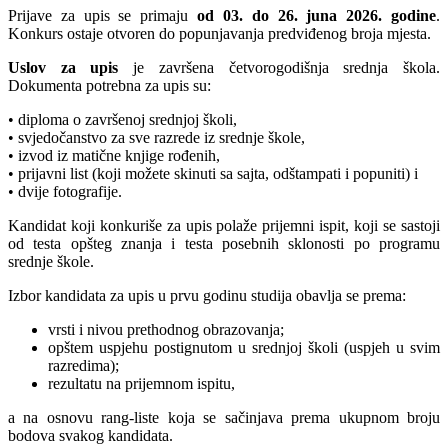
Prijave za upis se primaju
od 03. do 26. juna 2026. godine
.
Konkurs ostaje otvoren do popunjavanja predviđenog broja mjesta.
Uslov za upis
je završena četvorogodišnja srednja škola.
Dokumenta potrebna za upis su:
• diploma o završenoj srednjoj školi,
• svjedočanstvo za sve razrede iz srednje škole,
• izvod iz matične knjige rođenih,
• prijavni list (koji možete skinuti sa sajta, odštampati i popuniti) i
• dvije fotografije.
Kandidat koji konkuriše za upis polaže prijemni ispit, koji se sastoji
od testa opšteg znanja i testa posebnih sklonosti po programu
srednje škole.
Izbor kandidata za upis u prvu godinu studija obavlja se prema:
vrsti i nivou prethodnog obrazovanja;
opštem uspjehu postignutom u srednjoj školi (uspjeh u svim
razredima);
rezultatu na prijemnom ispitu,
a na osnovu rang-liste koja se sačinjava prema ukupnom broju
bodova svakog kandidata.