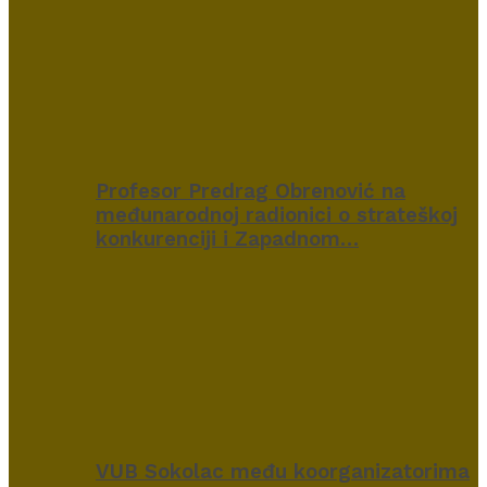
Profesor Predrag Obrenović na
međunarodnoj radionici o strateškoj
konkurenciji i Zapadnom…
VUB Sokolac među koorganizatorima