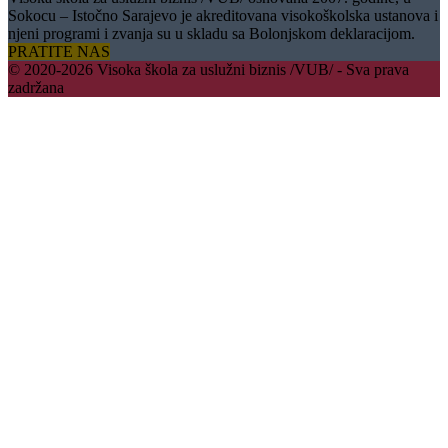
Sokocu – Istočno Sarajevo je akreditovana visokoškolska ustanova i
njeni programi i zvanja su u skladu sa Bolonjskom deklaracijom.
PRATITE NAS
© 2020-2026 Visoka škola za uslužni biznis /VUB/ - Sva prava
zadržana