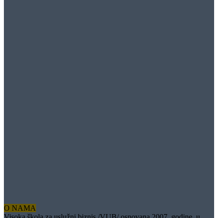
O NAMA
Visoka škola za uslužni biznis /VUB/ osnovana 2007. godine, u