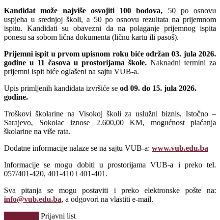
Kandidat može najviše osvojiti 100 bodova,
50 po osnovu
uspjeha u srednjoj školi, a 50 po osnovu rezultata na prijemnom
ispitu. Kandidati su obavezni da na polaganje prijemnog ispita
ponesu sa sobom lična dokumenta (ličnu kartu ili pasoš).
Prijemni ispit u prvom upisnom roku biće održan 03. jula 2026.
godine u 11 časova u prostorijama škole.
Naknadni termini za
prijemni ispit biće oglašeni na sajtu VUB-a.
Upis primljenih kandidata izvršiće se
od 09. do 15. jula 2026.
godine.
Troškovi školarine na Visokoj školi za uslužni biznis, Istočno –
Sarajevo, Sokolac iznose 2.600,00 KM, mogućnost plaćanja
školarine na više rata.
Dodatne informacije nalaze se na sajtu VUB-a:
www.vub.edu.ba
Informacije se mogu dobiti u prostorijama VUB-a i preko tel.
057/401-420, 401-410 i 401-401.
Sva pitanja se mogu postaviti i preko elektronske pošte na:
info@vub.edu.ba
, a odgovori na vlastiti e-mail.
PREUZMI
Prijavni list