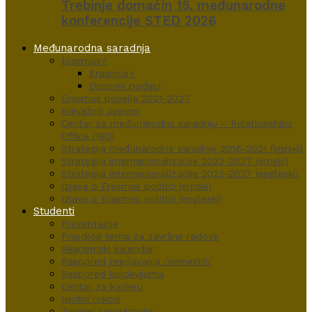
Trebinje domaćin 15. međunarodne
konferencije STED 2026
Međunarodna saradnja
Erasmus+
Erasmus+
Osnovni podaci
Erasmus povelja 2021-2027
Najvažniji ugovori
Centar za međunarodnu saradnju – Relationships
Office (IRO)
Strategija međunarodne saradnje 2016-2021 (srpski)
Strategija internacionalizacije 2022-2027 (srpski)
Strategija internacionalizacije 2022-2027 (engleski)
Izjava o Erasmus politici (srpski)
Izjava o Erasmus politici (engleski)
Studenti
Prezentacije
Prijedlog tema za završne radove
Akademski kalendar
Raspored predavanja /semestri/
Raspored kolokvijuma
Centar za karijeru
Ispitni rokovi
Termini konsultacija