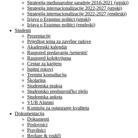
Strategija međunarodne saradnje 2016-2021 (srpski)
Strategija internacionalizacije 2022-2027 (srpski)
Strategija internacionalizacije 2022-2027 (engleski)
Izjava o Erasmus politici (srpski)
Izjava o Erasmus politici (engleski)
Studenti
Prezentacije
Prijedlog tema za završne radove
Akademski kalendar
Raspored predavanja /semestri/
Raspored kolokvijuma
Centar za karijeru
Ispitni rokovi
Termini konsultacija
Školarina
Studentska praksa
Studentsko predstavničko tijelo
Studentska anketa
VUB Alumni
Komisija za osiguranje kvaliteta
Dokumentacija
Dokumenti
Poslovnici
Pravilnici
Brošure & vodiči