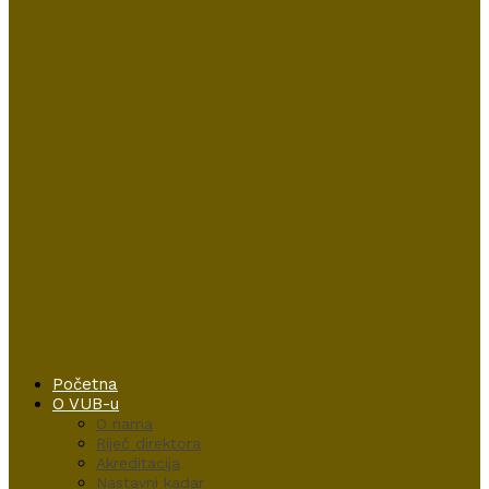
Početna
O VUB-u
O nama
Riječ direktora
Akreditacija
Nastavni kadar