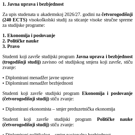
1. Javna uprava i bezbjednost
Za upis studenata u akademskoj 2026/27. godini na
četvorogodišnji
(240 ECTS)
visokoškolski studij za sticanje visoke stručne spreme
za studijske programe:
1. Ekonomija i poslovanje
2. Političke nauke
3. Pravo
Studenti koji završe studijski program
Javna uprava i bezbjednost
(trogodišnji studij)
zavisno od studijskog smjera koji završe, stiču
zvanje:
• Diplomirani menadžer javne uprave
• Diplomirani menadžer bezbjednosti
Studenti koji završe studijski program
Ekonomija i poslovanje
(četvorogodišnji studij)
stiču zvanje:
• Diplomirani ekonomista – smjer preduzetnička ekonomija
Studenti koji završe studijski program
Političke nauke
(četvorogodišnji studij)
stiču zvanje:
• Diplomirani politikolog – smjer nacionalna bezbjednost